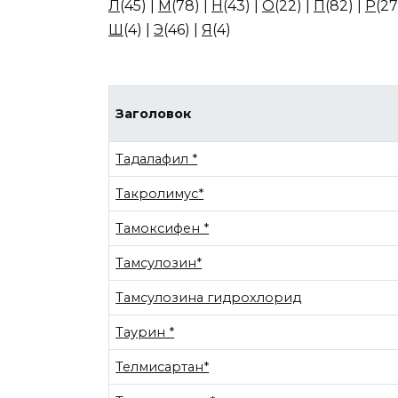
Л
(45)
|
М
(78)
|
Н
(43)
|
О
(22)
|
П
(82)
|
Р
(27
Ш
(4)
|
Э
(46)
|
Я
(4)
Заголовок
Тадалафил *
Такролимус*
Тамоксифен *
Тамсулозин*
Тамсулозина гидрохлорид
Таурин *
Телмисартан*