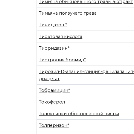
Тимьяна обыкновенного травы экстракт
Тимьяна ползучего трава
Тинидазол *
Тиоктовая кислота
Тиоридазин*
Тиотропия бромид*
Тирозил-D-аланил-глицил-фенилаланил
диацетат
Тобрамицин*
Токоферол
Толокнянки обыкновенной листья
Толперизон*