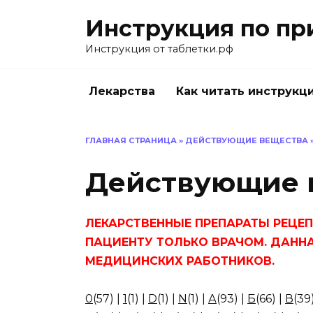
Перейти
Инструкция по пр
к
содержанию
Инструкция от таблетки.рф
Лекарства
Как читать инструкц
ГЛАВНАЯ СТРАНИЦА
»
ДЕЙСТВУЮЩИЕ ВЕЩЕСТВА
Действующие в
ЛЕКАРСТВЕННЫЕ ПРЕПАРАТЫ РЕЦЕ
ПАЦИЕНТУ ТОЛЬКО ВРАЧОМ. ДАНН
МЕДИЦИНСКИХ РАБОТНИКОВ.
0
(57)
|
1
(1)
|
D
(1)
|
N
(1)
|
А
(93)
|
Б
(66)
|
В
(39