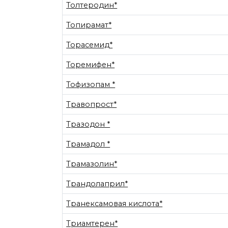
Толтеродин*
Топирамат*
Торасемид*
Торемифен*
Тофизопам *
Травопрост*
Тразодон *
Трамадол *
Трамазолин*
Трандолаприл*
Транексамовая кислота*
Триамтерен*