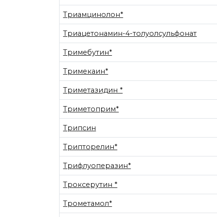
Триамцинолон*
Триацетонамин-4-толуолсульфонат
Тримебутин*
Тримекаин*
Триметазидин *
Триметоприм*
Трипсин
Трипторелин*
Трифлуоперазин*
Троксерутин *
Трометамол*