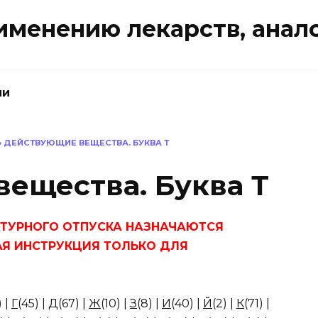
именению лекарств, анал
ии
»
ДЕЙСТВУЮЩИЕ ВЕЩЕСТВА. БУКВА Т
ещества. Буква Т
ПТУРНОГО ОТПУСКА НАЗНАЧАЮТСЯ
АЯ ИНСТРУКЦИЯ ТОЛЬКО ДЛЯ
)
|
Г
(45)
|
Д
(67)
|
Ж
(10)
|
З
(8)
|
И
(40)
|
Й
(2)
|
К
(71)
|