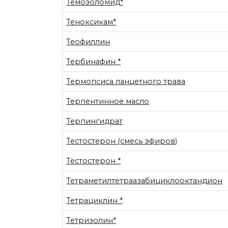
Темозоломид*
Теноксикам*
Теофиллин
Тербинафин *
Термопсиса ланцетного трава
Терпентинное масло
Терпингидрат
Тестостерон (смесь эфиров)
Тестостерон *
Тетраметилтетраазабициклооктандион
Тетрациклин *
Тетризолин*