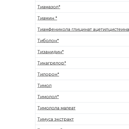
Тиамазол*
Тиамин *
Тиамфеникола глицинат ацетилцистеина
Тиболон*
Тизанидин*
Тикагрелор*
Тилорон*
Тимол
Тимолол*
Тимолола малеат
Тимуса экстракт