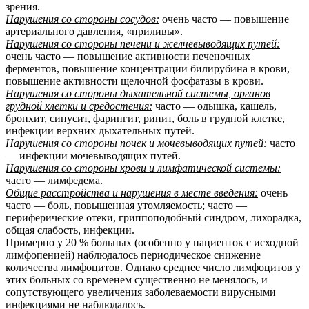
зрения.
Нарушения со стороны сосудов:
очень часто — повышение
артериального давления, «приливы».
Нарушения со стороны печени и желчевыводящих путей:
очень часто — повышение активности печеночных
ферментов, повышение концентрации билирубина в крови,
повышение активности щелочной фосфатазы в крови.
Нарушения со стороны дыхательной системы, органов
грудной клетки и средостения:
часто — одышка, кашель,
бронхит, синусит, фарингит, ринит, боль в грудной клетке,
инфекции верхних дыхательных путей.
Нарушения со стороны почек и мочевыводящих путей:
часто
— инфекции мочевыводящих путей.
Нарушения со стороны крови и лимфатической системы:
часто — лимфедема.
Общие расстройства и нарушения в месте введения:
очень
часто — боль, повышенная утомляемость; часто —
периферические отеки, гриппоподобный синдром, лихорадка,
общая слабость, инфекции.
Примерно у 20 % больных (особенно у пациенток с исходной
лимфопенией) наблюдалось периодическое снижение
количества лимфоцитов. Однако среднее число лимфоцитов у
этих больных со временем существенно не менялось, и
сопутствующего увеличения заболеваемости вирусными
инфекциями не наблюдалось.