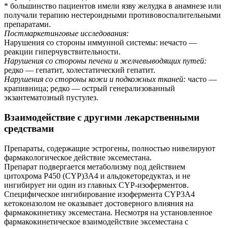
* большинство пациентов имели язву желудка в анамнезе или
получали терапию нестероидными противовоспалительными
препаратами.
Постмаркетинговые исследования:
Нарушения со стороны иммунной системы: нечасто —
реакции гиперчувствительности.
Нарушения со стороны печени и желчевыводящих путей:
редко — гепатит, холестатический гепатит.
Нарушения со стороны кожи и подкожных тканей:
часто —
крапивница; редко — острый генерализованный
экзантематозный пустулез.
Взаимодействие с другими лекарственными
средствами
Препараты, содержащие эстрогены, полностью нивелируют
фармакологическое действие эксеместана.
Препарат подвергается метаболизму под действием
цитохрома Р450 (CYP)3A4 и альдокеторедуктаз, и не
ингибирует ни один из главных CYP-изоферментов.
Специфическое ингибирование изофермента CYP3A4
кетоконазолом не оказывает достоверного влияния на
фармакокинетику эксеместана. Несмотря на установленное
фармакокинетическое взаимодействие эксеместана с