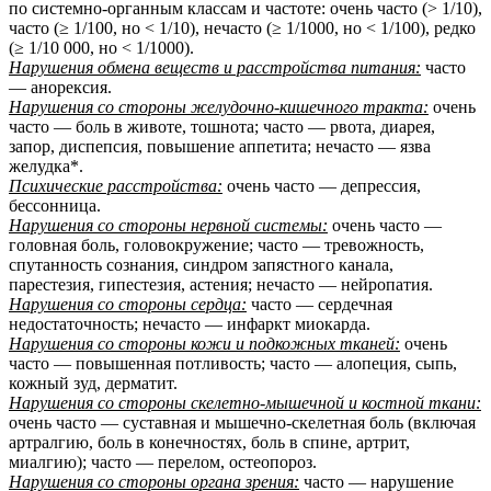
по системно-органным классам и частоте: очень часто (> 1/10),
часто (≥ 1/100, но < 1/10), нечасто (≥ 1/1000, но < 1/100), редко
(≥ 1/10 000, но < 1/1000).
Нарушения обмена веществ и расстройства питания:
часто
— анорексия.
Нарушения со стороны желудочно-кишечного тракта:
очень
часто — боль в животе, тошнота; часто — рвота, диарея,
запор, диспепсия, повышение аппетита; нечасто — язва
желудка*.
Психические расстройства:
очень часто — депрессия,
бессонница.
Нарушения со стороны нервной системы:
очень часто —
головная боль, головокружение; часто — тревожность,
спутанность сознания, синдром запястного канала,
парестезия, гипестезия, астения; нечасто — нейропатия.
Нарушения со стороны сердца:
часто — сердечная
недостаточность; нечасто — инфаркт миокарда.
Нарушения со стороны кожи и подкожных тканей:
очень
часто — повышенная потливость; часто — алопеция, сыпь,
кожный зуд, дерматит.
Нарушения со стороны скелетно-мышечной и костной ткани:
очень часто — суставная и мышечно-скелетная боль (включая
артралгию, боль в конечностях, боль в спине, артрит,
миалгию); часто — перелом, остеопороз.
Нарушения со стороны органа зрения:
часто — нарушение