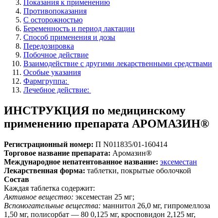
Показания к применению
Противопоказания
С осторожностью
Беременность и период лактации
Способ применения и дозы
Передозировка
Побочное действие
Взаимодействие с другими лекарственными средствами
Особые указания
Фармгруппа:
Лечебное действие:
ИНСТРУКЦИЯ по медицинскому
применению препарата АРОМАЗИН®
Регистрационный номер:
П N011835/01-160414
Торговое название препарата:
Аромазин®
Международное непатентованное название:
эксеместан
Лекарственная форма:
таблетки, покрытые оболочкой
Состав
Каждая таблетка содержит:
Активное вещество:
эксеместан 25 мг;
Вспомогательные вещества:
маннитол 26,0 мг, гипромеллоза
1,50 мг, полисорбат — 80 0,125 мг, кросповидон 2,125 мг,