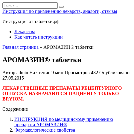
Перейти
Search
к
for:
Инструкция по применению лекарств, аналоги, отзывы
содержанию
Инструкция от таблетки.рф
Лекарства
Как читать инструкции
Главная страница
»
АРОМАЗИН® таблетки
АРОМАЗИН® таблетки
Автор
admin
На чтение
9 мин
Просмотров
482
Опубликовано
27.05.2015
ЛЕКАРСТВЕННЫЕ ПРЕПАРАТЫ РЕЦЕПТУРНОГО
ОТПУСКА НАЗНАЧАЮТСЯ ПАЦИЕНТУ ТОЛЬКО
ВРАЧОМ.
Содержание
ИНСТРУКЦИЯ по медицинскому применению
препарата АРОМАЗИН®
Фармакологические свойства