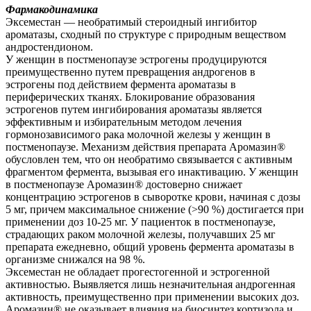
Фармакодинамика
Эксеместан — необратимый стероидный ингибитор
ароматазы, сходный по структуре с природным веществом
андростендионом.
У женщин в постменопаузе эстрогены продуцируются
преимущественно путем превращения андрогенов в
эстрогены под действием фермента ароматазы в
периферических тканях. Блокирование образования
эстрогенов путем ингибирования ароматазы является
эффективным и избирательным методом лечения
гормонозависимого рака молочной железы у женщин в
постменопаузе. Механизм действия препарата Аромазин®
обусловлен тем, что он необратимо связывается с активным
фрагментом фермента, вызывая его инактивацию. У женщин
в постменопаузе Аромазин® достоверно снижает
концентрацию эстрогенов в сыворотке крови, начиная с дозы
5 мг, причем максимальное снижение (>90 %) достигается при
применении доз 10-25 мг. У пациенток в постменопаузе,
страдающих раком молочной железы, получавших 25 мг
препарата ежедневно, общий уровень фермента ароматазы в
организме снижался на 98 %.
Эксеместан не обладает прогестогенной и эстрогенной
активностью. Выявляется лишь незначительная андрогенная
активность, преимущественно при применении высоких доз.
Аромазин® не оказывает влияния на биосинтез кортизола и