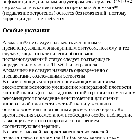
рифампицином, сильным индуктором изофермента CYP3A4,
фармакологическая активность препарата Аромазин®
(подавление эстрогенов) остается без изменений, поэтому
коррекции дозы не требуется.
Особые указания
Аромазин® не следует назначать женщинам с
пременопаузальным эндокринным статусом, поэтому, в тех
случаях, когда это клинически обосновано,
постменопаузальный статус следует подтверждать
определением уровня ЛГ, ФСГ и эстрадиола.
Аромазин® не следует назначать одновременно с
препаратами, содержащими эстрогены.
В связи с мощным эстрогенпонижающим действием
эксеместана возможно уменьшение минеральной плотности
костной ткани. До начала адъювантной терапии эксеместаном
рекомендуется проведение денситометрии для оценки
минеральной плотности костной ткани у женщин с
остеопорозом или повышенным риском остеопороза. Во
время лечения эксеместаном необходимо особое наблюдение
за женщинами с остеопорозом с назначением
соответствующей терапии.
В связи с высокой распространенностью тяжелой
недостаточности витамина D у больных ранним раком