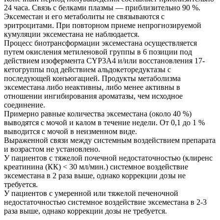
24 часа. Связь с белками плазмы — приблизительно 90 %.
Эксеместан и его метаболиты не связываются с
эритроцитами. При повторном приеме непрогнозируемой
кумуляции эксеместана не наблюдается.
Процесс биотрансформации эксеместана осуществляется
путем окисления метиленовой группы в 6 позиции под
действием изофермента CYP3A4 и/или восстановления 17-
кетогруппы под действием альдокеторедуктазы с
последующей конъюгацией. Продукты метаболизма
эксеместана либо неактивны, либо менее активны в
отношении ингибирования ароматазы, чем исходное
соединение.
Примерно равные количества эксеместана (около 40 %)
выводятся с мочой и калом в течение недели. От 0,1 до 1 %
выводится с мочой в неизменном виде.
Выраженной связи между системным воздействием препарата
и возрастом не установлено.
У пациентов с тяжелой почечной недостаточностью (клиренс
креатинина (КК) < 30 мл/мин.) системное воздействие
эксеместана в 2 раза выше, однако коррекции дозы не
требуется.
У пациентов с умеренной или тяжелой печеночной
недостаточностью системное воздействие эксеместана в 2-3
раза выше, однако коррекции дозы не требуется.