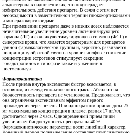
альдостерона в надпочечниках, что подтверждает
избирательность действия препарата. В связи с этим нет
необходимости в заместительной терапии глюкокортикоидами
и минералокортикоидами.
При применении препарата даже в низких дозах наблюдается
незначительное увеличение уровней лютеинизирующего
гормона (ЛГ) и фолликулостимулирующего гормона (ФСГ) в
сыворотке крови, что является характерным для препаратов
данной фармакологической группы и, вероятно, развивается
по принципу обратной связи на уровне гипофиза: снижение
концентрации эстрогенов стимулирует секрецию
гонадотропинов в гипофизе также и у женщин в
постменопаузе.
Фармакокинетика
После приема внутрь эксеместан быстро всасывается, в
основном, из желудочно-кишечного тракта. Абсолютная
биодоступность препарата не установлена. Предполагают, что
она ограничена экстенсивным эффектом первого
прохождения через печень. При однократном приеме дозы 25
мг максимальная концентрация в плазме, равная 17 нг/мл,
достигается через 2 часа. Одновременный прием пищи
увеличивает биодоступность препарата на 40 %.
Фармакокинетические параметры носят линейный характер.
Конечный период полувыведения составляет приблизительно