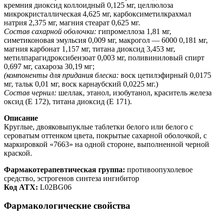
кремния диоксид коллоидный 0,125 мг, целлюлоза
микрокристаллическая 4,625 мг, карбоксиметилкрахмал
натрия 2,375 мг, магния стеарат 0,625 мг.
Состав сахарной оболочки:
гипромеллоза 1,81 мг,
симетиконовая эмульсия 0,009 мг, макрогол — 6000 0,181 мг,
магния карбонат 1,157 мг, титана диоксид 3,453 мг,
метилпарагидроксибензоат 0,003 мг, поливиниловый спирт
0,697 мг, сахароза 30,19 мг;
(компоненты для придания блеска:
воск цетилэфирный 0,0175
мг, тальк 0,01 мг, воск карнаубский 0,0225 мг.)
Состав чернил:
шеллак, этанол, изобутанол, краситель железа
оксид (Е 172), титана диоксид (Е 171).
Описание
Круглые, двояковыпуклые таблетки белого или белого с
сероватым оттенком цвета, покрытые сахарной оболочкой, с
маркировкой «7663» на одной стороне, выполненной черной
краской.
Фармакотерапевтическая группа:
противоопухолевое
средство, эстрогенов синтеза ингибитор
Код АТХ:
L02BG06
Фармакологические свойства