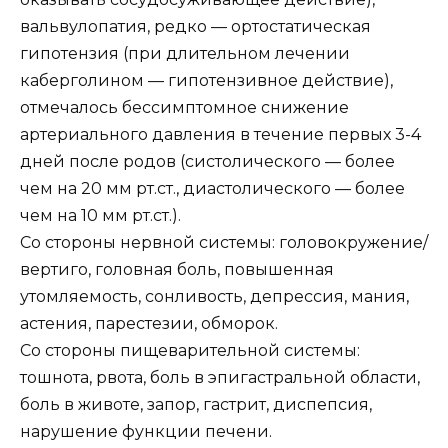
вальвулопатия, редко — ортостатическая
гипотензия (при длительном лечении
каберголином — гипотензивное действие),
отмечалось бессимптомное снижение
артериального давления в течение первых 3-4
дней после родов (систолического — более
чем на 20 мм рт.ст., диастолического — более
чем на 10 мм рт.ст.).
Со стороны нервной системы: головокружение/
вертиго, головная боль, повышенная
утомляемость, сонливость, депрессия, мания,
астения, парестезии, обморок.
Со стороны пищеварительной системы:
тошнота, рвота, боль в эпигастральной области,
боль в животе, запор, гастрит, диспепсия,
нарушение функции печени.