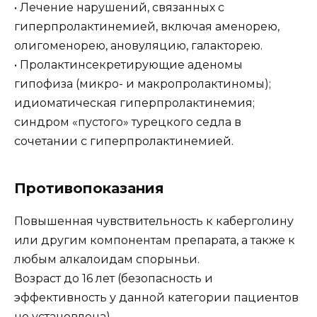
• Лечение нарушений, связанных с
гиперпролактинемией, включая аменорею,
олигоменорею, ановуляцию, галакторею.
• Пролактинсекретирующие аденомы
гипофиза (микро- и макропролактиномы);
идиоматическая гиперпролактинемия;
синдром «пустого» турецкого седла в
сочетании с гиперпролактинемией.
Противопоказания
Повышенная чувствительность к каберголину
или другим компонентам препарата, а также к
любым алкалоидам спорыньи.
Возраст до 16 лет (безопасность и
эффективность у данной категории пациентов
не установлена).