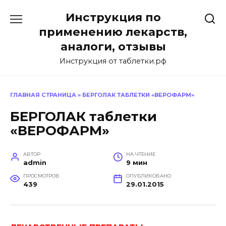
Перейти
Инструкция по
к
содержанию
применению лекарств,
аналоги, отзывы
Инструкция от таблетки.рф
ГЛАВНАЯ СТРАНИЦА
»
БЕРГОЛАК ТАБЛЕТКИ «ВЕРОФАРМ»
БЕРГОЛАК таблетки
«ВЕРОФАРМ»
АВТОР
НА ЧТЕНИЕ
admin
9 мин
ПРОСМОТРОВ
ОПУБЛИКОВАНО
439
29.01.2015