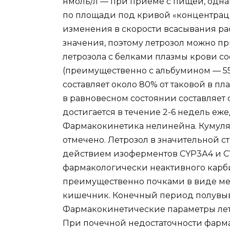
нмоль/л — при приеме с пищей, одна
по площади под кривой «концентраци
изменения в скорости всасывания р
значения, поэтому летрозол можно п
летрозола с белками плазмы крови с
(преимущественно с альбумином — 55
составляет около 80% от таковой в 
в равновесном состоянии составляет о
достигается в течение 2-6 недель еже
Фармакокинетика нелинейна. Кумул
отмечено. Летрозол в значительной с
действием изоферментов CYP3А4 и C
фармакологически неактивного карб
преимущественно почками в виде мет
кишечник. Конечный период полувывед
Фармакокинетические параметры летро
При почечной недостаточности фарм