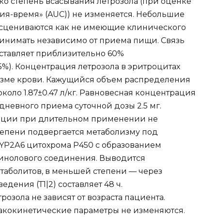
ко степень всасывания летрозола (при оценке
я-время» (AUC)) не изменяется. Небольшие
асцениваются как не имеющие клинического
ринимать независимо от приема пищи. Связь
оставляет приблизительно 60%
%). Концентрация летрозола в эритроцитах
плазме крови. Кажущийся объем распределения
коло 1.87±0.47 л/кг. Равновесная концентрация
дневного приема суточной дозы 2.5 мг.
яции при длительном применении не
тепени подвергается метаболизму под
YP2А6 цитохрома Р450 с образованием
инолового соединения. Выводится
аболитов, в меньшей степени — через
ения (Т1|2) составляет 48 ч.
зола не зависят от возраста пациента.
акокинетические параметры не изменяются.