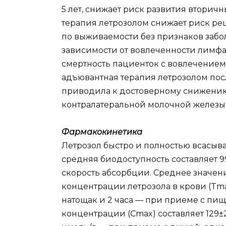
5 лет, снижает риск развития вторич
терапия летрозолом снижает риск ре
по выживаемости без признаков забол
зависимости от вовлеченности лимфа
смертность пациенток с вовлечением
адъювантная терапия летрозолом пос
приводила к достоверному снижению
контралатеральной молочной железы 
Фармакокинетика
Летрозол быстро и полностью всасыва
средняя биодоступность составляет 
скорость абсорбции. Среднее значе
концентрации летрозола в крови (Tma
натощак и 2 часа — при приеме с пи
концентрации (Cmax) составляет 129±2