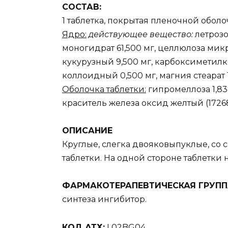
СОСТАВ:
1 таблетка, покрытая пленочной оболо
Ядро:
действующее вещество:
летрозол
моногидрат 61,500 мг, целлюлоза мик
кукурузный 9,500 мг, карбоксиметилк
коллоидный 0,500 мг, магния стеарат 1
Оболочка таблетки:
гипромеллоза 1,838 
краситель железа оксид желтый (17268)
ОПИСАНИЕ
Круглые, слегка двояковыпуклые, со
таблетки. На одной стороне таблетки н
ФАРМАКОТЕРАПЕВТИЧЕСКАЯ ГРУПП
синтеза ингибитор.
КОД АТХ:
L02BG04