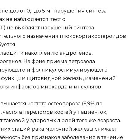
е доз от 0,1 до 5 мг нарушения синтеза
 не наблюдается, тест с
Г) не выявляет нарушений синтеза
нительного назначения глюкокортикостероидов
уется.
риводит к накоплению андрогенов,
огенов. На фоне приема летрозола
ирующего и фолликулостимулирующего
й функции щитовидной железы, изменений
оты инфарктов миокарда и инсультов
вышается частота остеопороза (6,9% по
, частота переломов костей у пациенток,
т таковой у здоровых людей того же возраста.
нних стадий рака молочной железы снижает
емость без признаков заболевания в течение