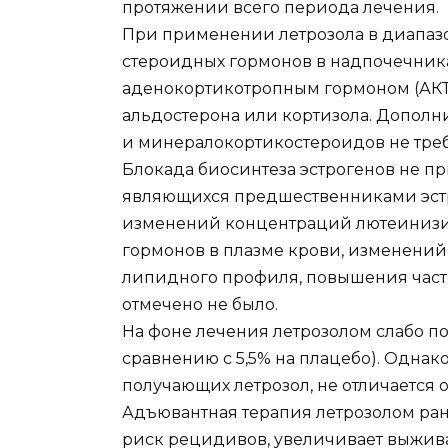
протяжении всего периода лечения.
При применении летрозола в диапазон
стероидных гормонов в надпочечниках
аденокортикотропным гормоном (АКТ
альдостерона или кортизола. Допол
и минералокортикостероидов не треб
Блокада биосинтеза эстрогенов не п
являющихся предшественниками эстр
изменений концентраций лютеиниз
гормонов в плазме крови, изменени
липидного профиля, повышения част
отмечено не было.
На фоне лечения летрозолом слабо по
сравнению с 5,5% на плацебо). Однако
получающих летрозол, не отличается о
Адъювантная терапия летрозолом ра
риск рецидивов, увеличивает выжива