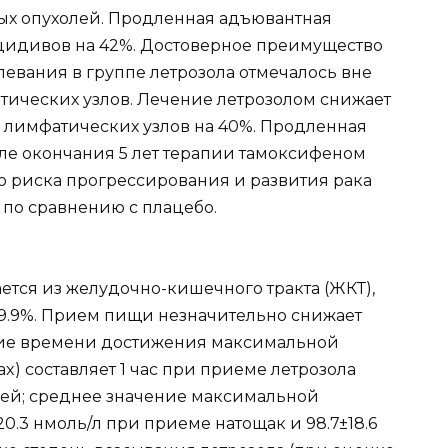
ных опухолей. Продленная адъювантная
цидивов на 42%. Достоверное преимущество
евания в группе летрозола отмечалось вне
тических узлов. Лечение летрозолом снижает
 лимфатических узлов на 40%. Продленная
ле окончания 5 лет терапии тамоксифеном
 риска прогрессирования и развития рака
по сравнению с плацебо.
ется из желудочно-кишечного тракта (ЖКТ),
99.9%. Прием пищи незначительно снижает
ние времени достижения максимальной
x) составляет 1 час при приеме летрозола
щей; среднее значение максимальной
0.3 нмоль/л при приеме натощак и 98.7±18.6