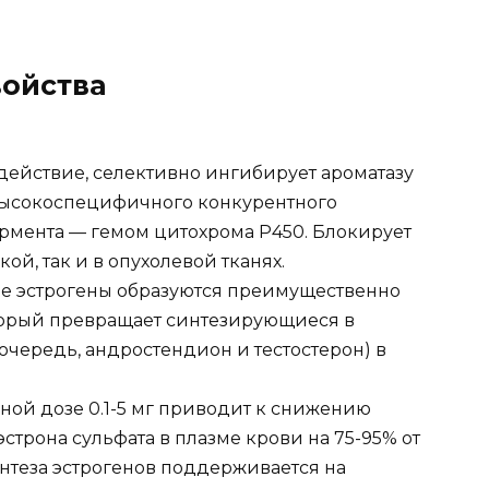
ойства
действие, селективно ингибирует ароматазу
 высокоспецифичного конкурентного
рмента — гемом цитохрома Р450. Блокирует
ой, так и в опухолевой тканях.
е эстрогены образуются преимущественно
торый превращает синтезирующиеся в
очередь, андростендион и тестостерон) в
ной дозе 0.1-5 мг приводит к снижению
строна сульфата в плазме крови на 75-95% от
нтеза эстрогенов поддерживается на