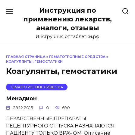
Перейти
Инструкция по
к
содержанию
применению лекарств,
аналоги, отзывы
Инструкция от таблетки.рф
ГЛАВНАЯ СТРАНИЦА
»
ГЕМАТОТРОПНЫЕ СРЕДСТВА
»
КОАГУЛЯНТЫ, ГЕМОСТАТИКИ
Коагулянты, гемостатики
ГЕМАТОТРОПНЫЕ СРЕДСТВА
Менадион
28.12.2015
0
690
ЛЕКАРСТВЕННЫЕ ПРЕПАРАТЫ
РЕЦЕПТУРНОГО ОТПУСКА НАЗНАЧАЮТСЯ
ПАЦИЕНТУ ТОЛЬКО ВРАЧОМ. Описание