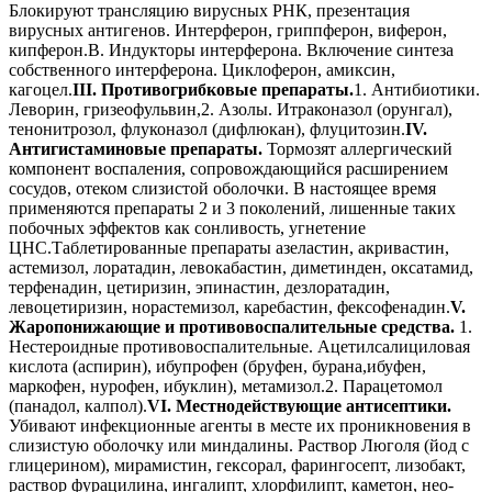
Блокируют трансляцию вирусных РНК, презентация
вирусных антигенов. Интерферон, гриппферон, виферон,
кипферон.В. Индукторы интерферона. Включение синтеза
собственного интерферона. Циклоферон, амиксин,
кагоцел.
III. Противогрибковые препараты.
1. Антибиотики.
Леворин, гризеофульвин,2. Азолы. Итраконазол (орунгал),
тенонитрозол, флуконазол (дифлюкан), флуцитозин.
IV.
Антигистаминовые препараты.
Тормозят аллергический
компонент воспаления, сопровождающийся расширением
сосудов, отеком слизистой оболочки. В настоящее время
применяются препараты 2 и 3 поколений, лишенные таких
побочных эффектов как сонливость, угнетение
ЦНС.Таблетированные препараты азеластин, акривастин,
астемизол, лоратадин, левокабастин, диметинден, оксатамид,
терфенадин, цетиризин, эпинастин, дезлоратадин,
левоцетиризин, норастемизол, каребастин, фексофенадин.
V.
Жаропонижающие и противовоспалительные средства.
1.
Нестероидные противовоспалительные. Ацетилсалициловая
кислота (аспирин), ибупрофен (бруфен, бурана,ибуфен,
маркофен, нурофен, ибуклин), метамизол.2. Парацетомол
(панадол, калпол).
VI. Местнодействующие антисептики.
Убивают инфекционные агенты в месте их проникновения в
слизистую оболочку или миндалины. Раствор Люголя (йод с
глицерином), мирамистин, гексорал, фарингосепт, лизобакт,
раствор фурацилина, ингалипт, хлорфилипт, каметон, нео-