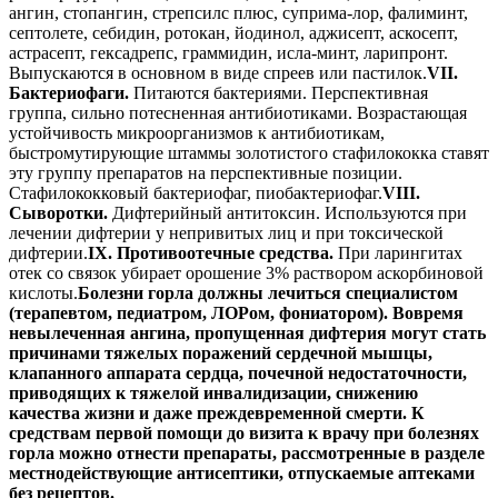
ангин, стопангин, стрепсилс плюс, суприма-лор, фалиминт,
септолете, себидин, ротокан, йодинол, аджисепт, аскосепт,
астрасепт, гексадрепс, граммидин, исла-минт, ларипронт.
Выпускаются в основном в виде спреев или пастилок.
VII.
Бактериофаги.
Питаются бактериями. Перспективная
группа, сильно потесненная антибиотиками. Возрастающая
устойчивость микроорганизмов к антибиотикам,
быстромутирующие штаммы золотистого стафилококка ставят
эту группу препаратов на перспективные позиции.
Стафилококковый бактериофаг, пиобактериофаг.
VIII.
Сыворотки.
Дифтерийный антитоксин. Используются при
лечении дифтерии у непривитых лиц и при токсической
дифтерии.
IX. Противоотечные средства.
При ларингитах
отек со связок убирает орошение 3% раствором аскорбиновой
кислоты.
Болезни горла должны лечиться специалистом
(терапевтом, педиатром, ЛОРом, фониатором). Вовремя
невылеченная ангина, пропущенная дифтерия могут стать
причинами тяжелых поражений сердечной мышцы,
клапанного аппарата сердца, почечной недостаточности,
приводящих к тяжелой инвалидизации, снижению
качества жизни и даже преждевременной смерти. К
средствам первой помощи до визита к врачу при болезнях
горла можно отнести препараты, рассмотренные в разделе
местнодействующие антисептики, отпускаемые аптеками
без рецептов.