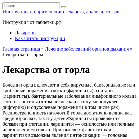
Перейти
Search
к
for:
Инструкция по применению лекарств, аналоги, отзывы
содержанию
Инструкция от таблетки.рф
Лекарства
Как читать инструкции
Главная страница
»
Лечение заболеваний органов дыхания
»
Лекарства от горла
Лекарства от горла
Болезни горла включают в себя вирусные, бактериальные или
грибковые поражения глотки (фарингиты), гортани
(ларингиты), бактериальные заболевания лимфоидного кольца
глотки – ангины (в том числе скарлатину, мононуклеоз,
дифтерию) и опухолевые поражения ( в том числе рак).
Распространенность патологий горла достаточно велика как
среди взрослых, так и у детей.Фарингиты проявляются
болями при глотании, ларингиты — осиплостью или полным
исчезновением голоса. При тяжелых фарингитах и
ларингитах возможны явления интоксикации — головная