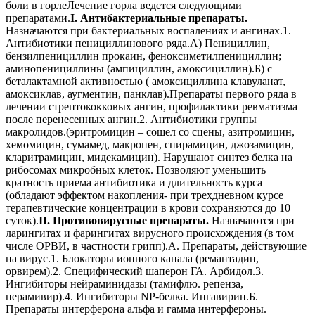
боли в горлеЛечение горла ведется следующими
препаратами.
I. Антибактериальные препараты.
Назначаются при бактериальных воспалениях и ангинах.1.
Антибиотики пенициллинового ряда.А) Пенициллин,
бензилпенициллин прокаин, феноксиметилпенициллин;
аминопенициллины (ампициллин, амоксициллин).Б) с
беталактамной активностью ( амоксициллина клавуланат,
амоксиклав, аугментин, панклав).Препараты первого ряда в
лечении стрептококковых ангин, профилактики ревматизма
после перенесенных ангин.2. Антибиотики группы
макролидов.(эритромицин – сошел со сцены, азитромицин,
хемомицин, сумамед, макропен, спирамицин, джозамицин,
кларитрамицин, мидекамицин). Нарушают синтез белка на
рибосомах микробных клеток. Позволяют уменьшить
кратность приема антибиотика и длительность курса
(обладают эффектом накопления- при трехдневном курсе
терапевтические концентрации в крови сохраняются до 10
суток).
II. Противовирусные препараты.
Назначаются при
ларингитах и фарингитах вирусного происхождения (в том
числе ОРВИ, в частности грипп).А. Препараты, действующие
на вирус.1. Блокаторы ионного канала (ремантадин,
орвирем).2. Специфический шаперон ГА. Арбидол.3.
Ингибиторы нейраминидазы (тамифлю. репенза,
перамивир).4. Ингибиторы NP-белка. Ингавирин.Б.
Препараты интерферона альфа и гамма интерфероны.