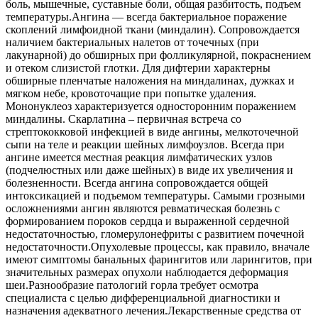
боль, мышечные, суставные боли, общая разбитость, подъем
температуры.Ангина — всегда бактериальное поражение
скоплений лимфоидной ткани (миндалин). Сопровождается
наличием бактериальных налетов от точечных (при
лакунарной) до обширных при фолликулярной, покраснением
и отеком слизистой глотки. Для дифтерии характерны
обширные пленчатые наложения на миндалинах, дужках и
мягком небе, кровоточащие при попытке удаления.
Мононуклеоз характеризуется односторонним поражением
миндалины. Скарлатина – первичная встреча со
стрептококковой инфекцией в виде ангины, мелкоточечной
сыпи на теле и реакции шейных лимфоузлов. Всегда при
ангине имеется местная реакция лимфатических узлов
(подчелюстных или даже шейных) в виде их увеличения и
болезненности. Всегда ангина сопровождается общей
интоксикацией и подъемом температуры. Самыми грозными
осложнениями ангин являются ревматическая болезнь с
формированием пороков сердца и выраженной сердечной
недостаточностью, гломерулонефриты с развитием почечной
недостаточности.Опухолевые процессы, как правило, вначале
имеют симптомы банальных фарингитов или ларингитов, при
значительных размерах опухоли наблюдается деформация
шеи.Разнообразие патологий горла требует осмотра
специалиста с целью дифференциальной диагностики и
назначения адекватного лечения.Лекарственные средства от