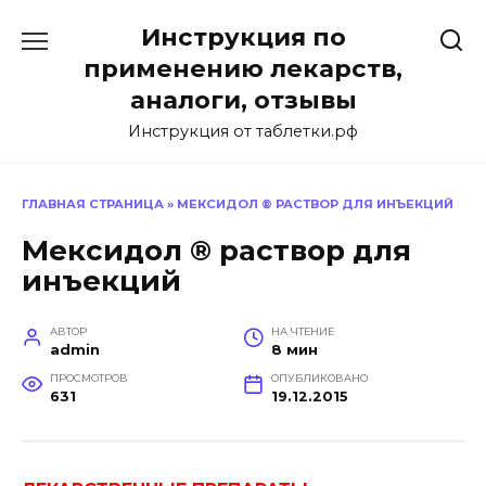
Перейти
Инструкция по
к
содержанию
применению лекарств,
аналоги, отзывы
Инструкция от таблетки.рф
ГЛАВНАЯ СТРАНИЦА
»
МЕКСИДОЛ ® РАСТВОР ДЛЯ ИНЪЕКЦИЙ
Мексидол ® раствор для
инъекций
АВТОР
НА ЧТЕНИЕ
admin
8 мин
ПРОСМОТРОВ
ОПУБЛИКОВАНО
631
19.12.2015