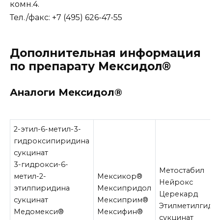
комн.4.
Тел./факс: +7 (495) 626-47-55
Дополнительная информация
по препарату Мексидол®
Аналоги Мексидол®
2-этил-6-метил-3-
гидроксипиридина
сукцинат
3-гидрокси-6-
Метостабил
метил-2-
Мексикор®
Нейрокс
этилпиридина
Мексипридол
Церекард
сукцинат
Мексиприм®
Этилметилгидр
Медомекси®
Мексифин®
сукцинат