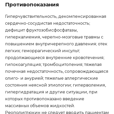
Противопоказания
Гиперчувствительность, декомпенсированная
сердечно-сосудистая недостаточность;
дефицит фруктозобисфосфатазы,
гиперкалиемия, черепно-мозговые травмы с
повышением внутричерепного давления; отек
легких; геморрагический инсульт;
продолжающиеся внутренние кровотечения;
гипокоагуляция; тромбоцитопения; тяжелая
почечная недостаточность, сопровождающаяся
олиго- и анурией; тяжелые аллергические
состояния неясной этиологии; гиперволемия,
гипергидратация и другие ситуации, при
которых противопоказано введение
массивных объемов жидкостей.
Реополиглюкин не следует вводить пациентам