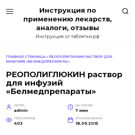
Перейти
Инструкция по
к
содержанию
применению лекарств,
аналоги, отзывы
Инструкция от таблетки.рф
ГЛАВНАЯ СТРАНИЦА
»
РЕОПОЛИГЛЮКИН РАСТВОР ДЛЯ
ИНФУЗИЙ «БЕЛМЕДПРЕПАРАТЫ»
РЕОПОЛИГЛЮКИН раствор
для инфузий
«Белмедпрепараты»
АВТОР
НА ЧТЕНИЕ
admin
7 мин
ПРОСМОТРОВ
ОПУБЛИКОВАНО
403
18.09.2015