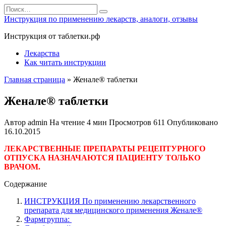
Перейти
Search
к
for:
Инструкция по применению лекарств, аналоги, отзывы
содержанию
Инструкция от таблетки.рф
Лекарства
Как читать инструкции
Главная страница
»
Женале® таблетки
Женале® таблетки
Автор
admin
На чтение
4 мин
Просмотров
611
Опубликовано
16.10.2015
ЛЕКАРСТВЕННЫЕ ПРЕПАРАТЫ РЕЦЕПТУРНОГО
ОТПУСКА НАЗНАЧАЮТСЯ ПАЦИЕНТУ ТОЛЬКО
ВРАЧОМ.
Содержание
ИНСТРУКЦИЯ По применению лекарственного
препарата для медицинского применения Женале®
Фармгруппа: