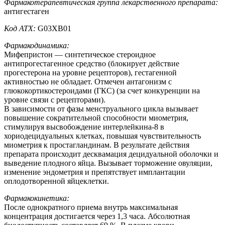
Фармакотерапевтическая группа лекарственного препарата:
антигестаген
Код АТХ:
G03XB01
Фармакодинамика:
Мифепристон — синтетическое стероидное
антипрогестагенное средство (блокирует действие
прогестерона на уровне рецепторов), гестагенной
активностью не обладает. Отмечен антагонизм с
глюкокортикостероидами (ГКС) (за счет конкуренции на
уровне связи с рецепторами).
В зависимости от фазы менструального цикла вызывает
повышение сократительной способности миометрия,
стимулируя высвобождение интерлейкина-8 в
хориодецидуальных клетках, повышая чувствительность
миометрия к простагландинам. В результате действия
препарата происходит десквамация децидуальной оболочки и
выведение плодного яйца. Вызывает торможение овуляции,
изменение эндометрия и препятствует имплантации
оплодотворенной яйцеклетки.
Фармакокинетика:
После однократного приема внутрь максимальная
концентрация достигается через 1,3 часа. Абсолютная