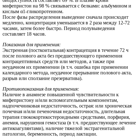
биодоступность составляет 69 %. В плазме крови
мифепристон на 98 % связывается с белками: альбумином и
кислым α1-гликопротеином.
После фазы распределения выведение сначала происходит
медленно, концентрация уменьшается в 2 раза между 12-72
часами, затем более быстро. Период полувыведения
составляет 18 часов.
Показания для применения:
Экстренная (посткоитальная) контрацепция в течение 72 ч
после полового акта без предшествующего применения
контрацептивных средств или методов, а также при
неудачном их применении (в т.ч. ошибка при применении
календарного метода, неудачное прерывание полового акта,
разрыв или сползание презерватива).
Противопоказания для применения:
Наличие в анамнезе повышенной чувствительности к
мифепристону и/или вспомогательным компонентам,
надпочечниковая недостаточность, острая: или хроническая
почечная и/или печеночная недостаточность, длительная
терапия глюкокортикостероидными средствами, порфирия,
анемия, нарушения гемостаза (в т.ч. предшествующее лечение
антикоагулянтами), наличие тяжелой экстрагенитальной
патологии, беременность, период лактации.