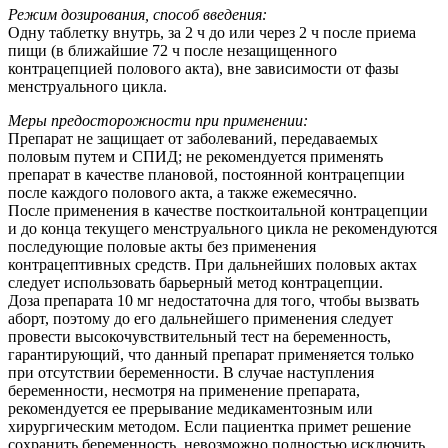
Режим дозирования, способ введения:
Одну таблетку внутрь, за 2 ч до или через 2 ч после приема
пищи (в ближайшие 72 ч после незащищенного
контрацепцией полового акта), вне зависимости от фазы
менструального цикла.
Меры предосторожности при применении:
Препарат не защищает от заболеваний, передаваемых
половым путем и СПИД; не рекомендуется применять
препарат в качестве плановой, постоянной контрацепции
после каждого полового акта, а также ежемесячно.
После применения в качестве посткоитальной контрацепции
и до конца текущего менструального цикла не рекомендуются
последующие половые акты без применения
контрацептивных средств. При дальнейших половых актах
следует использовать барьерный метод контрацепции.
Доза препарата 10 мг недостаточна для того, чтобы вызвать
аборт, поэтому до его дальнейшего применения следует
провести высокочувствительный тест на беременность,
гарантирующий, что данный препарат применяется только
при отсутствии беременности. В случае наступления
беременности, несмотря на применение препарата,
рекомендуется ее прерывание медикаментозным или
хирургическим методом. Если пациентка примет решение
сохранить беременность, невозможно полностью исключить